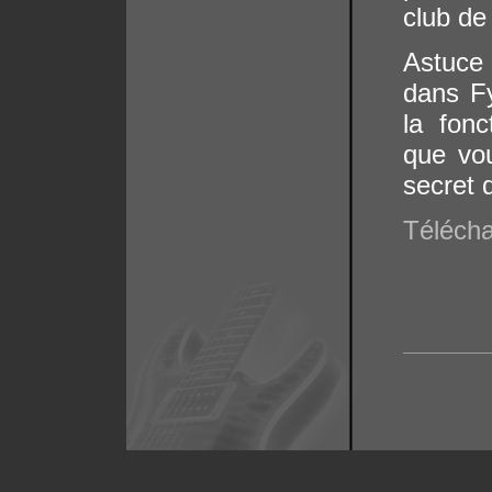
club de
Astuce 
dans Fy
la fonc
que vo
secret 
Télécha