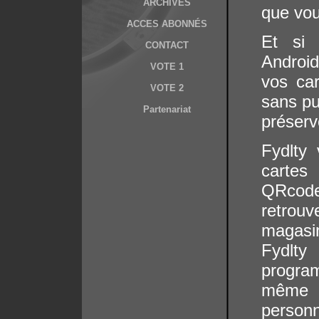
ARCHIVES
que vou
ACCES ABONNÉS
Et si
CONTACT
Android
VOTE 1
vos car
VOTE 2
sans pu
Partenariat
préserv
Fydlty
cartes
QRcode
retrouv
magasin
Fydlty
progra
même 
person